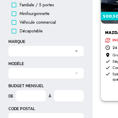
Familiale / 5 portes
Minifourgonnette
500,50
Véhicule commercial
Décapotable
MAZDA
IN
MARQUE
24
Gr
Siè
MODÈLE
Con
Sys
qua
BUDGET MENSUEL
DE
À
CODE POSTAL