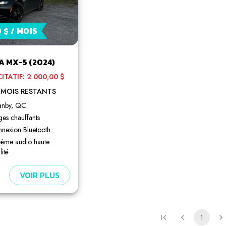
 $ / MOIS
 MX-5 (2024)
CITATIF: 2 000,00 $
 MOIS RESTANTS
anby, QC
ges chauffants
nexion Bluetooth
tème audio haute
lité
VOIR PLUS
1