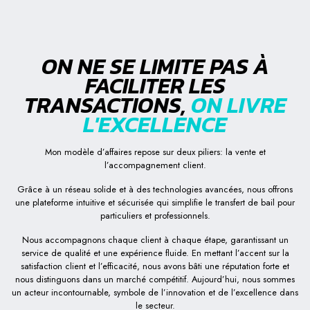
ON NE SE LIMITE PAS À
FACILITER LES
TRANSACTIONS,
ON LIVRE
L'EXCELLENCE
Mon modèle d’affaires repose sur deux piliers: la vente et
l’accompagnement client.
Grâce à un réseau solide et à des technologies avancées, nous offrons
une plateforme intuitive et sécurisée qui simplifie le transfert de bail pour
particuliers et professionnels.
Nous accompagnons chaque client à chaque étape, garantissant un
service de qualité et une expérience fluide. En mettant l’accent sur la
satisfaction client et l’efficacité, nous avons bâti une réputation forte et
nous distinguons dans un marché compétitif. Aujourd’hui, nous sommes
un acteur incontournable, symbole de l’innovation et de l’excellence dans
le secteur.